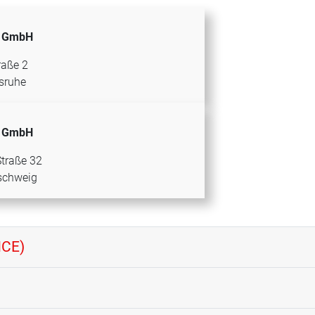
e GmbH
raße 2
sruhe
e GmbH
traße 32
schweig
NCE)