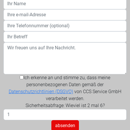
Ich erkenne an und stimme zu, dass meine
personenbezogenen Daten gemäß der
Datenschutzrichtlinien (DSGVO)
von CCS Service GmbH
verarbeitet werden.
Sicherheitsabfrage: Wieviel ist 2 mal 6?